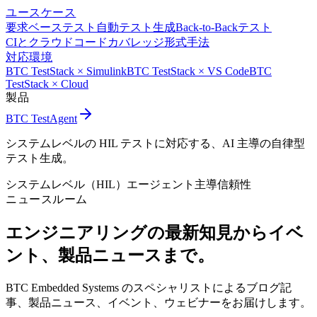
ユースケース
要求ベーステスト
自動テスト生成
Back-to-Backテスト
CIとクラウド
コードカバレッジ
形式手法
対応環境
BTC TestStack × Simulink
BTC TestStack × VS Code
BTC
TestStack × Cloud
製品
BTC TestAgent
システムレベルの HIL テストに対応する、AI 主導の自律型
テスト生成。
システムレベル（HIL）
エージェント主導
信頼性
ニュースルーム
エンジニアリングの最新知見から
イベ
ント、製品ニュースまで。
BTC Embedded Systems のスペシャリストによるブログ記
事、製品ニュース、イベント、ウェビナーをお届けします。