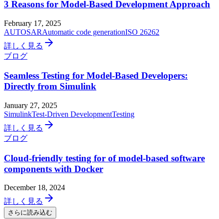
3 Reasons for Model-Based Development Approach
February 17, 2025
AUTOSAR
Automatic code generation
ISO 26262
詳しく見る
ブログ
Seamless Testing for Model-Based Developers:
Directly from Simulink
January 27, 2025
Simulink
Test-Driven Development
Testing
詳しく見る
ブログ
Cloud-friendly testing for of model-based software
components with Docker
December 18, 2024
詳しく見る
さらに読み込む