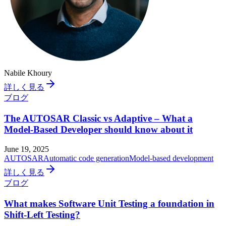
Nabile Khoury
詳しく見る
ブログ
The AUTOSAR Classic vs Adaptive – What a
Model-Based Developer should know about it
June 19, 2025
AUTOSAR
Automatic code generation
Model-based development
詳しく見る
ブログ
What makes Software Unit Testing a foundation in
Shift-Left Testing?