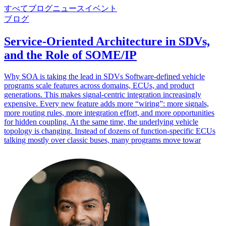
すべて
ブログ
ニュース
イベント
ブログ
Service-Oriented Architecture in SDVs,
and the Role of SOME/IP
Why SOA is taking the lead in SDVs Software-defined vehicle
programs scale features across domains, ECUs, and product
generations. This makes signal-centric integration increasingly
expensive. Every new feature adds more “wiring”: more signals,
more routing rules, more integration effort, and more opportunities
for hidden coupling. At the same time, the underlying vehicle
topology is changing. Instead of dozens of function-specific ECUs
talking mostly over classic buses, many programs move towar