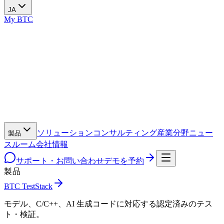
JA
My BTC
ソリューション
コンサルティング
産業分野
ニュー
製品
スルーム
会社情報
サポート・お問い合わせ
デモを予約
製品
BTC TestStack
モデル、C/C++、AI 生成コードに対応する認定済みのテス
ト・検証。