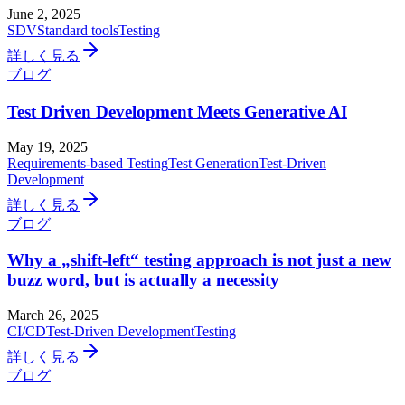
June 2, 2025
SDV
Standard tools
Testing
詳しく見る
ブログ
Test Driven Development Meets Generative AI
May 19, 2025
Requirements-based Testing
Test Generation
Test-Driven
Development
詳しく見る
ブログ
Why a „shift-left“ testing approach is not just a new
buzz word, but is actually a necessity
March 26, 2025
CI/CD
Test-Driven Development
Testing
詳しく見る
ブログ