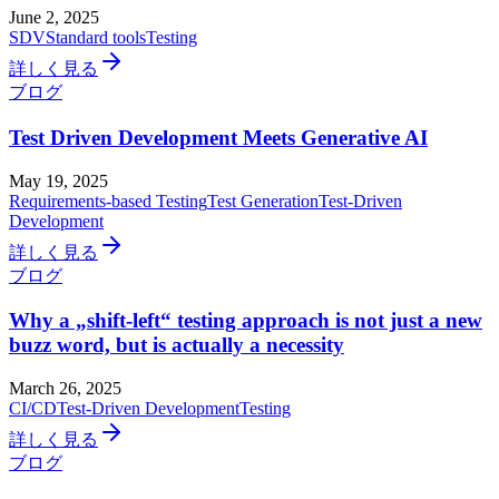
June 2, 2025
SDV
Standard tools
Testing
詳しく見る
ブログ
Test Driven Development Meets Generative AI
May 19, 2025
Requirements-based Testing
Test Generation
Test-Driven
Development
詳しく見る
ブログ
Why a „shift-left“ testing approach is not just a new
buzz word, but is actually a necessity
March 26, 2025
CI/CD
Test-Driven Development
Testing
詳しく見る
ブログ