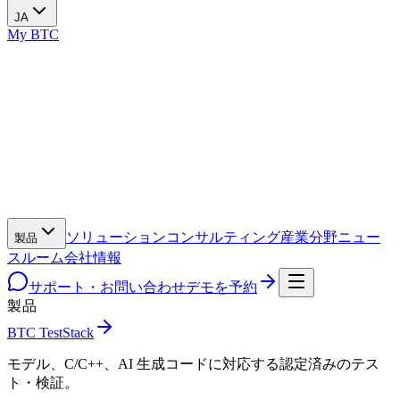
JA
My BTC
ソリューション
コンサルティング
産業分野
ニュー
製品
スルーム
会社情報
サポート・お問い合わせ
デモを予約
製品
BTC TestStack
モデル、C/C++、AI 生成コードに対応する認定済みのテス
ト・検証。