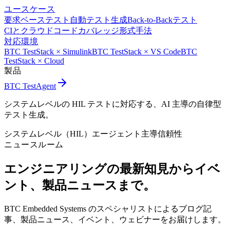
ユースケース
要求ベーステスト
自動テスト生成
Back-to-Backテスト
CIとクラウド
コードカバレッジ
形式手法
対応環境
BTC TestStack × Simulink
BTC TestStack × VS Code
BTC
TestStack × Cloud
製品
BTC TestAgent
システムレベルの HIL テストに対応する、AI 主導の自律型
テスト生成。
システムレベル（HIL）
エージェント主導
信頼性
ニュースルーム
エンジニアリングの最新知見から
イベ
ント、製品ニュースまで。
BTC Embedded Systems のスペシャリストによるブログ記
事、製品ニュース、イベント、ウェビナーをお届けします。