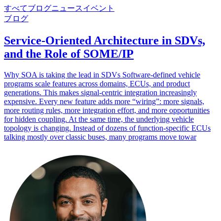
すべて
ブログ
ニュース
イベント
ブログ
Service-Oriented Architecture in SDVs,
and the Role of SOME/IP
Why SOA is taking the lead in SDVs Software-defined vehicle
programs scale features across domains, ECUs, and product
generations. This makes signal-centric integration increasingly
expensive. Every new feature adds more “wiring”: more signals,
more routing rules, more integration effort, and more opportunities
for hidden coupling. At the same time, the underlying vehicle
topology is changing. Instead of dozens of function-specific ECUs
talking mostly over classic buses, many programs move towar