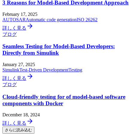
3 Reasons for Model-Based Development Approach
February 17, 2025
AUTOSAR
Automatic code generation
ISO 26262
詳しく見る
ブログ
Seamless Testing for Model-Based Developers:
Directly from Simulink
January 27, 2025
Simulink
Test-Driven Development
Testing
詳しく見る
ブログ
Cloud-friendly testing for of model-based software
components with Docker
December 18, 2024
詳しく見る
さらに読み込む