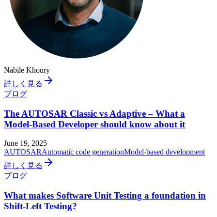
Nabile Khoury
詳しく見る
ブログ
The AUTOSAR Classic vs Adaptive – What a
Model-Based Developer should know about it
June 19, 2025
AUTOSAR
Automatic code generation
Model-based development
詳しく見る
ブログ
What makes Software Unit Testing a foundation in
Shift-Left Testing?