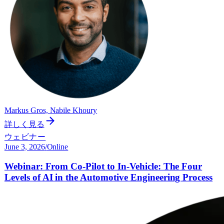
Markus Gros, Nabile Khoury
詳しく見る
ウェビナー
June 3, 2026
/
Online
Webinar: From Co-Pilot to In-Vehicle: The Four
Levels of AI in the Automotive Engineering Process