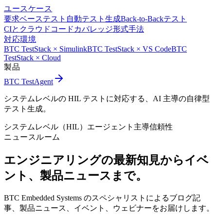
ユースケース
要求ベーステスト
自動テスト生成
Back-to-Backテスト
CIとクラウド
コードカバレッジ
形式手法
対応環境
BTC TestStack × Simulink
BTC TestStack × VS Code
BTC
TestStack × Cloud
製品
BTC TestAgent
システムレベルの HIL テストに対応する、AI 主導の自律型
テスト生成。
システムレベル（HIL）
エージェント主導
信頼性
ニュースルーム
エンジニアリングの最新知見から
イベ
ント、製品ニュースまで。
BTC Embedded Systems のスペシャリストによるブログ記
事、製品ニュース、イベント、ウェビナーをお届けします。