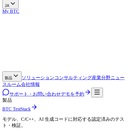
JA
My BTC
ソリューション
コンサルティング
産業分野
ニュー
製品
スルーム
会社情報
サポート・お問い合わせ
デモを予約
製品
BTC TestStack
モデル、C/C++、AI 生成コードに対応する認定済みのテス
ト・検証。