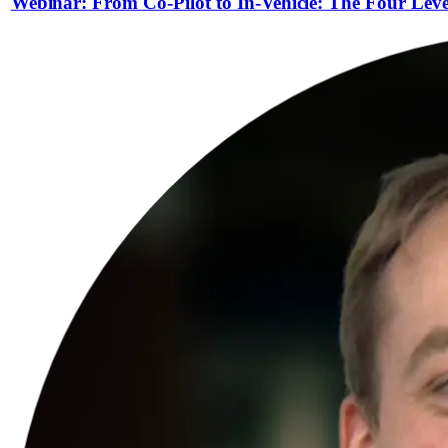
Webinar: From Co-Pilot to In-Vehicle: The Four Leve