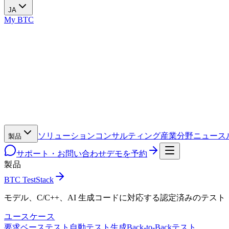
JA
My BTC
ソリューション
コンサルティング
産業分野
ニュース
製品
サポート・お問い合わせ
デモを予約
製品
BTC TestStack
モデル、C/C++、AI 生成コードに対応する認定済みのテス
ユースケース
要求ベーステスト
自動テスト生成
Back-to-Backテスト