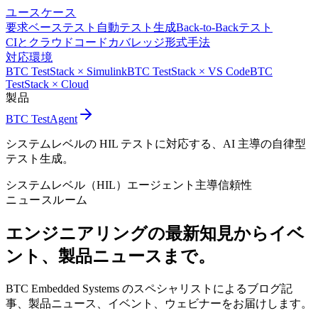
ユースケース
要求ベーステスト
自動テスト生成
Back-to-Backテスト
CIとクラウド
コードカバレッジ
形式手法
対応環境
BTC TestStack × Simulink
BTC TestStack × VS Code
BTC
TestStack × Cloud
製品
BTC TestAgent
システムレベルの HIL テストに対応する、AI 主導の自律型
テスト生成。
システムレベル（HIL）
エージェント主導
信頼性
ニュースルーム
エンジニアリングの最新知見から
イベ
ント、製品ニュースまで。
BTC Embedded Systems のスペシャリストによるブログ記
事、製品ニュース、イベント、ウェビナーをお届けします。