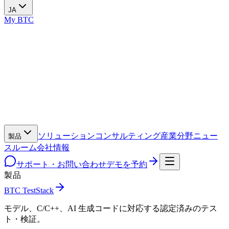
JA
My BTC
ソリューション
コンサルティング
産業分野
ニュー
製品
スルーム
会社情報
サポート・お問い合わせ
デモを予約
製品
BTC TestStack
モデル、C/C++、AI 生成コードに対応する認定済みのテス
ト・検証。