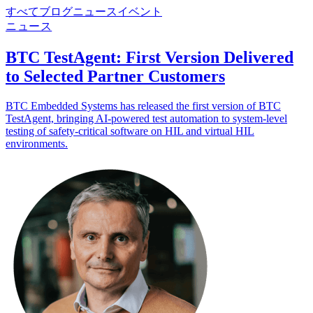
すべて
ブログ
ニュース
イベント
ニュース
BTC TestAgent: First Version Delivered
to Selected Partner Customers
BTC Embedded Systems has released the first version of BTC
TestAgent, bringing AI-powered test automation to system-level
testing of safety-critical software on HIL and virtual HIL
environments.