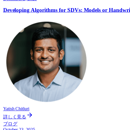
Developing Algorithms for SDVs: Models or Handwr
Yatish Chitluri
詳しく見る
ブログ
October 23, 2025