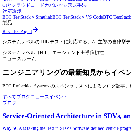
CIとクラウド
コードカバレッジ
形式手法
対応環境
BTC TestStack × Simulink
BTC TestStack × VS Code
BTC TestStack
製品
BTC TestAgent
システムレベルの HIL テストに対応する、AI 主導の自律型
システムレベル（HIL）
エージェント主導
信頼性
ニュースルーム
エンジニアリングの最新知見から
イベ
BTC Embedded Systems のスペシャリストによるブ
すべて
ブログ
ニュース
イベント
ブログ
Service-Oriented Architecture in SDVs, a
Why SOA is taking the lead in SDVs Software-defined vehicle program