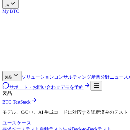
JA
My BTC
ソリューション
コンサルティング
産業分野
ニュース
製品
サポート・お問い合わせ
デモを予約
製品
BTC TestStack
モデル、C/C++、AI 生成コードに対応する認定済みのテス
ユースケース
要求ベーステスト
自動テスト生成
Back-to-Backテスト