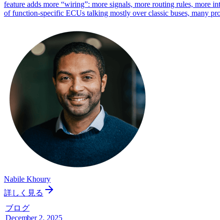
feature adds more “wiring”: more signals, more routing rules, more int
of function-specific ECUs talking mostly over classic buses, many 
Nabile Khoury
詳しく見る
ブログ
December 2, 2025